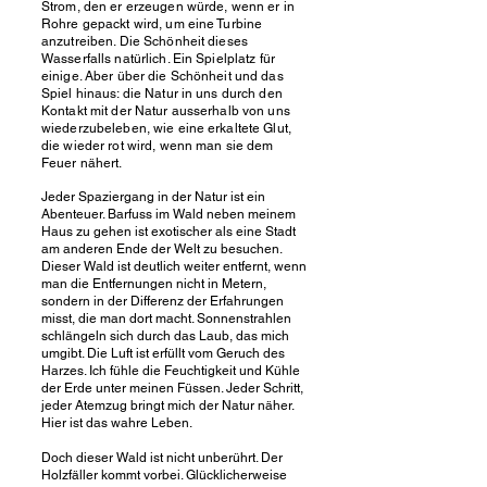
Strom, den er erzeugen würde, wenn er in
Rohre gepackt wird, um eine Turbine
anzutreiben. Die Schönheit dieses
Wasserfalls natürlich. Ein Spielplatz für
einige. Aber über die Schönheit und das
Spiel hinaus: die Natur in uns durch den
Kontakt mit der Natur ausserhalb von uns
wiederzubeleben, wie eine erkaltete Glut,
die wieder rot wird, wenn man sie dem
Feuer nähert.
Jeder Spaziergang in der Natur ist ein
Abenteuer. Barfuss im Wald neben meinem
Haus zu gehen ist exotischer als eine Stadt
am anderen Ende der Welt zu besuchen.
Dieser Wald ist deutlich weiter entfernt, wenn
man die Entfernungen nicht in Metern,
sondern in der Differenz der Erfahrungen
misst, die man dort macht. Sonnenstrahlen
schlängeln sich durch das Laub, das mich
umgibt. Die Luft ist erfüllt vom Geruch des
Harzes. Ich fühle die Feuchtigkeit und Kühle
der Erde unter meinen Füssen. Jeder Schritt,
jeder Atemzug bringt mich der Natur näher.
Hier ist das wahre Leben.
Doch dieser Wald ist nicht unberührt. Der
Holzfäller kommt vorbei. Glücklicherweise