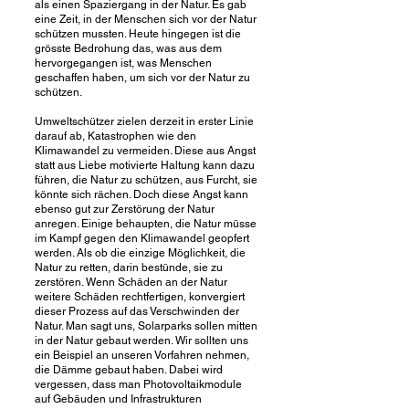
als einen Spaziergang in der Natur. Es gab
eine Zeit, in der Menschen sich vor der Natur
schützen mussten. Heute hingegen ist die
grösste Bedrohung das, was aus dem
hervorgegangen ist, was Menschen
geschaffen haben, um sich vor der Natur zu
schützen.
Umweltschützer zielen derzeit in erster Linie
darauf ab, Katastrophen wie den
Klimawandel zu vermeiden. Diese aus Angst
statt aus Liebe motivierte Haltung kann dazu
führen, die Natur zu schützen, aus Furcht, sie
könnte sich rächen. Doch diese Angst kann
ebenso gut zur Zerstörung der Natur
anregen. Einige behaupten, die Natur müsse
im Kampf gegen den Klimawandel geopfert
werden. Als ob die einzige Möglichkeit, die
Natur zu retten, darin bestünde, sie zu
zerstören. Wenn Schäden an der Natur
weitere Schäden rechtfertigen, konvergiert
dieser Prozess auf das Verschwinden der
Natur. Man sagt uns, Solarparks sollen mitten
in der Natur gebaut werden. Wir sollten uns
ein Beispiel an unseren Vorfahren nehmen,
die Dämme gebaut haben. Dabei wird
vergessen, dass man Photovoltaikmodule
auf Gebäuden und Infrastrukturen