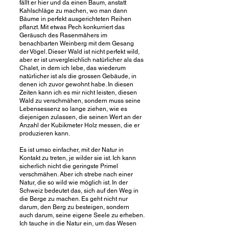
fällt er hier und da einen Baum, anstatt
Kahlschläge zu machen, wo man dann
Bäume in perfekt ausgerichteten Reihen
pflanzt. Mit etwas Pech konkurriert das
Geräusch des Rasenmähers im
benachbarten Weinberg mit dem Gesang
der Vögel. Dieser Wald ist nicht perfekt wild,
aber er ist unvergleichlich natürlicher als das
Chalet, in dem ich lebe, das wiederum
natürlicher ist als die grossen Gebäude, in
denen ich zuvor gewohnt habe. In diesen
Zeiten kann ich es mir nicht leisten, diesen
Wald zu verschmähen, sondern muss seine
Lebensessenz so lange ziehen, wie es
diejenigen zulassen, die seinen Wert an der
Anzahl der Kubikmeter Holz messen, die er
produzieren kann.
Es ist umso einfacher, mit der Natur in
Kontakt zu treten, je wilder sie ist. Ich kann
sicherlich nicht die geringste Primel
verschmähen. Aber ich strebe nach einer
Natur, die so wild wie möglich ist. In der
Schweiz bedeutet das, sich auf den Weg in
die Berge zu machen. Es geht nicht nur
darum, den Berg zu besteigen, sondern
auch darum, seine eigene Seele zu erheben.
Ich tauche in die Natur ein, um das Wesen