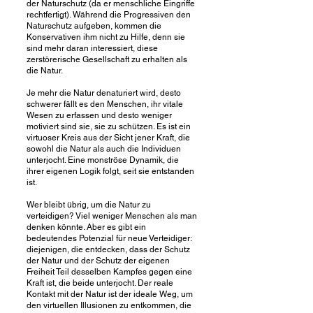
der Naturschutz (da er menschliche Eingriffe
rechtfertigt). Während die Progressiven den
Naturschutz aufgeben, kommen die
Konservativen ihm nicht zu Hilfe, denn sie
sind mehr daran interessiert, diese
zerstörerische Gesellschaft zu erhalten als
die Natur.
Je mehr die Natur denaturiert wird, desto
schwerer fällt es den Menschen, ihr vitale
Wesen zu erfassen und desto weniger
motiviert sind sie, sie zu schützen. Es ist ein
virtuoser Kreis aus der Sicht jener Kraft, die
sowohl die Natur als auch die Individuen
unterjocht. Eine monströse Dynamik, die
ihrer eigenen Logik folgt, seit sie entstanden
ist.
Wer bleibt übrig, um die Natur zu
verteidigen? Viel weniger Menschen als man
denken könnte. Aber es gibt ein
bedeutendes Potenzial für neue Verteidiger:
diejenigen, die entdecken, dass der Schutz
der Natur und der Schutz der eigenen
Freiheit Teil desselben Kampfes gegen eine
Kraft ist, die beide unterjocht. Der reale
Kontakt mit der Natur ist der ideale Weg, um
den virtuellen Illusionen zu entkommen, die