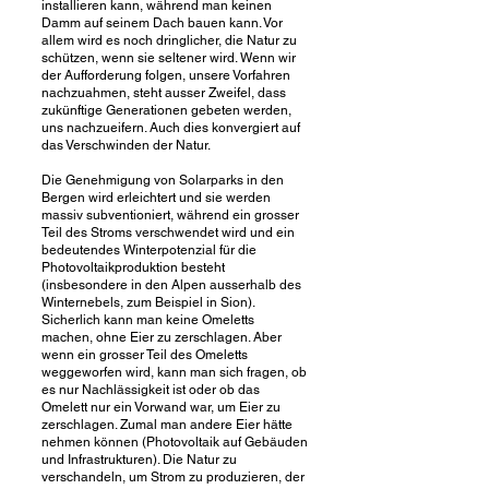
installieren kann, während man keinen
Damm auf seinem Dach bauen kann. Vor
allem wird es noch dringlicher, die Natur zu
schützen, wenn sie seltener wird. Wenn wir
der Aufforderung folgen, unsere Vorfahren
nachzuahmen, steht ausser Zweifel, dass
zukünftige Generationen gebeten werden,
uns nachzueifern. Auch dies konvergiert auf
das Verschwinden der Natur.
Die Genehmigung von Solarparks in den
Bergen wird erleichtert und sie werden
massiv subventioniert, während ein grosser
Teil des Stroms verschwendet wird und ein
bedeutendes Winterpotenzial für die
Photovoltaikproduktion besteht
(insbesondere in den Alpen ausserhalb des
Winternebels, zum Beispiel in Sion).
Sicherlich kann man keine Omeletts
machen, ohne Eier zu zerschlagen. Aber
wenn ein grosser Teil des Omeletts
weggeworfen wird, kann man sich fragen, ob
es nur Nachlässigkeit ist oder ob das
Omelett nur ein Vorwand war, um Eier zu
zerschlagen. Zumal man andere Eier hätte
nehmen können (Photovoltaik auf Gebäuden
und Infrastrukturen). Die Natur zu
verschandeln, um Strom zu produzieren, der