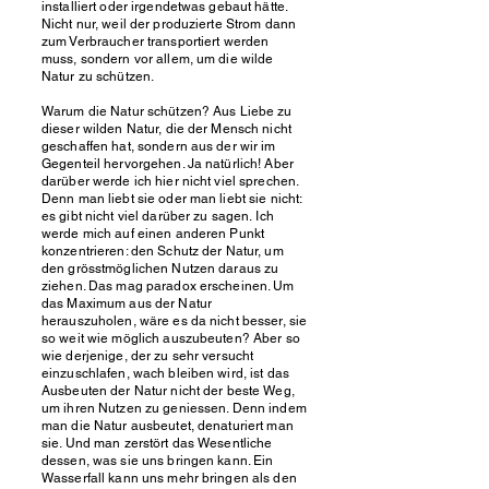
installiert oder irgendetwas gebaut hätte.
Nicht nur, weil der produzierte Strom dann
zum Verbraucher transportiert werden
muss, sondern vor allem, um die wilde
Natur zu schützen.
Warum die Natur schützen? Aus Liebe zu
dieser wilden Natur, die der Mensch nicht
geschaffen hat, sondern aus der wir im
Gegenteil hervorgehen. Ja natürlich! Aber
darüber werde ich hier nicht viel sprechen.
Denn man liebt sie oder man liebt sie nicht:
es gibt nicht viel darüber zu sagen.
Ich
werde mich auf einen anderen Punkt
konzentrieren: den Schutz der Natur, um
den grösstmöglichen Nutzen daraus zu
ziehen. Das mag paradox erscheinen. Um
das Maximum aus der Natur
herauszuholen, wäre es da nicht besser, sie
so weit wie möglich auszubeuten? Aber so
wie derjenige, der zu sehr versucht
einzuschlafen, wach bleiben wird, ist das
Ausbeuten der Natur nicht der beste Weg,
um ihren Nutzen zu geniessen. Denn indem
man die Natur ausbeutet, denaturiert man
sie. Und man zerstört das Wesentliche
dessen, was sie uns bringen kann. Ein
Wasserfall kann uns mehr bringen als den