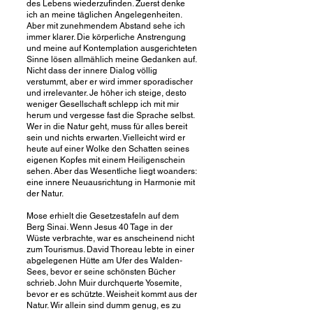
des Lebens wiederzufinden. Zuerst denke
ich an meine täglichen Angelegenheiten.
Aber mit zunehmendem Abstand sehe ich
immer klarer. Die körperliche Anstrengung
und meine auf Kontemplation ausgerichteten
Sinne lösen allmählich meine Gedanken auf.
Nicht dass der innere Dialog völlig
verstummt, aber er wird immer sporadischer
und irrelevanter. Je höher ich steige, desto
weniger Gesellschaft schlepp ich mit mir
herum und vergesse fast die Sprache selbst.
Wer in die Natur geht, muss für alles bereit
sein und nichts erwarten. Vielleicht wird er
heute auf einer Wolke den Schatten seines
eigenen Kopfes mit einem Heiligenschein
sehen. Aber das Wesentliche liegt woanders:
eine innere Neuausrichtung in Harmonie mit
der Natur.
Mose erhielt die Gesetzestafeln auf dem
Berg Sinai. Wenn Jesus 40 Tage in der
Wüste verbrachte, war es anscheinend nicht
zum Tourismus. David Thoreau lebte in einer
abgelegenen Hütte am Ufer des Walden-
Sees, bevor er seine schönsten Bücher
schrieb. John Muir durchquerte Yosemite,
bevor er es schützte. Weisheit kommt aus der
Natur. Wir allein sind dumm genug, es zu